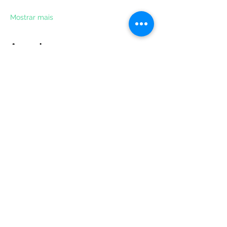
Mostrar mais
Agenda
15:00 - 15:30
30 minutos
Chegada ao teatro
Ver Tudo
Compartilhe esse evento