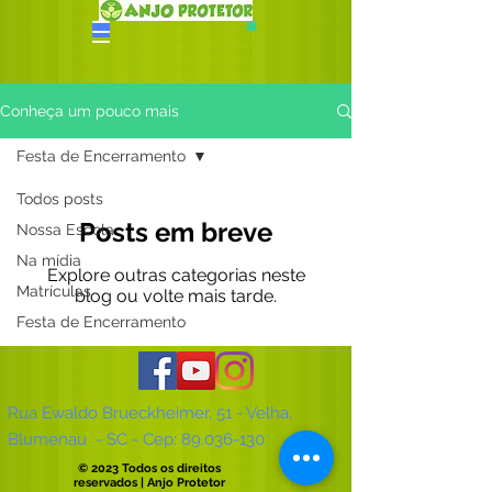
Conheça um pouco mais
Festa de Encerramento
Todos posts
Posts em breve
Nossa Escola
Na mídia
Explore outras categorias neste
Matrículas
blog ou volte mais tarde.
Festa de Encerramento
Rua Ewaldo Brueckheimer, 51 - Velha,
Blumenau - SC - Cep:
89.036-130
© 2023 Todos os direitos
reservados | Anjo Protetor